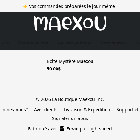
⚡ Vos commandes préparées le jour même !
mbre
Boîte mystère
Cartes-cadeaux
Évènements
C
Boîte Mystère Maexou
50.00$
© 2026 La Boutique Maexou Inc.
sommes-nous?
Avis clients
Livraison & Expédition
Support et 
Signaler un abus
Fabriqué avec
Ecwid par Lightspeed