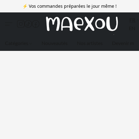
⚡ Vos commandes préparées le jour même !
FR
EN
Catégories
Nouveautés
Nos artistes
Devenir me