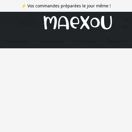
⚡ Vos commandes préparées le jour même !
FR
EN
Catégories
Nouveautés
Nos artistes
Devenir me