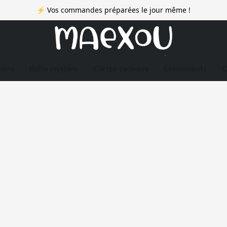
⚡ Vos commandes préparées le jour même !
mbre
Boîte mystère
Cartes-cadeaux
Évènements
C