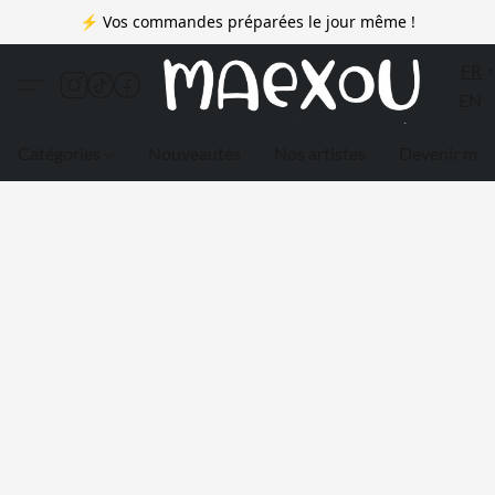
⚡ Vos commandes préparées le jour même !
FR
EN
Catégories
Nouveautés
Nos artistes
Devenir me