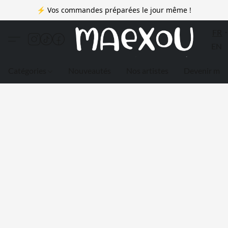
⚡ Vos commandes préparées le jour même !
FR
EN
Catégories
Nouveautés
Nos artistes
Devenir me