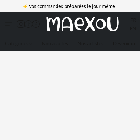
⚡ Vos commandes préparées le jour même !
FR
EN
Catégories
Nouveautés
Nos artistes
Devenir me