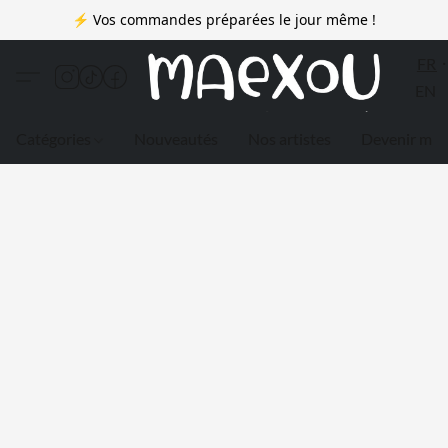
⚡ Vos commandes préparées le jour même !
FR
EN
Catégories
Nouveautés
Nos artistes
Devenir me