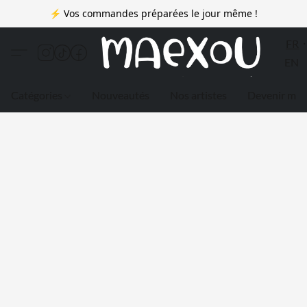
⚡ Vos commandes préparées le jour même !
FR
EN
Catégories
Nouveautés
Nos artistes
Devenir me