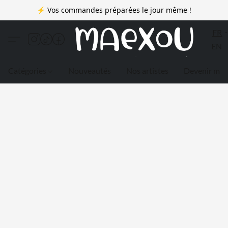
⚡ Vos commandes préparées le jour même !
FR
EN
Catégories
Nouveautés
Nos artistes
Devenir me