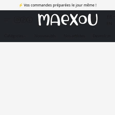
⚡ Vos commandes préparées le jour même !
FR
EN
Catégories
Nouveautés
Nos artistes
Devenir me