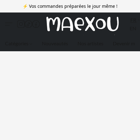
⚡ Vos commandes préparées le jour même !
FR
EN
Catégories
Nouveautés
Nos artistes
Devenir me