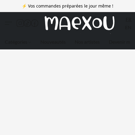
⚡ Vos commandes préparées le jour même !
FR
EN
Catégories
Nouveautés
Nos artistes
Devenir me