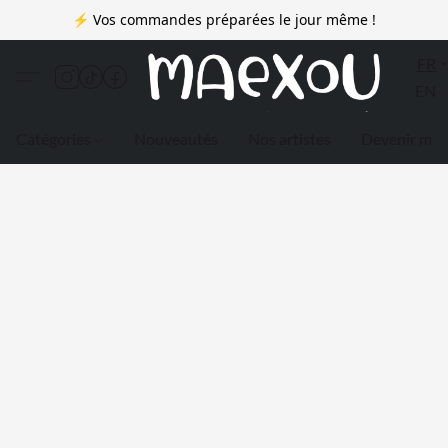
⚡ Vos commandes préparées le jour même !
FR
EN
Catégories
Nouveautés
Nos artistes
Devenir me