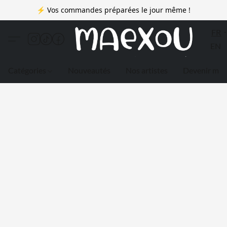
⚡ Vos commandes préparées le jour même !
FR
EN
Catégories
Nouveautés
Nos artistes
Devenir me