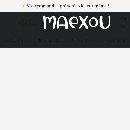
⚡ Vos commandes préparées le jour même !
FR
EN
Catégories
Nouveautés
Nos artistes
Devenir me