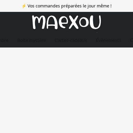
⚡ Vos commandes préparées le jour même !
mbre
Boîte mystère
Cartes-cadeaux
Évènements
C