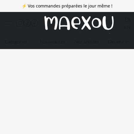
⚡ Vos commandes préparées le jour même !
FR
EN
Catégories
Nouveautés
Nos artistes
Devenir me