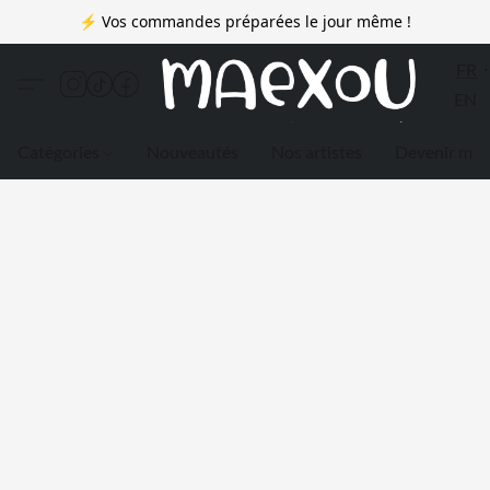
⚡ Vos commandes préparées le jour même !
FR
EN
Catégories
Nouveautés
Nos artistes
Devenir me