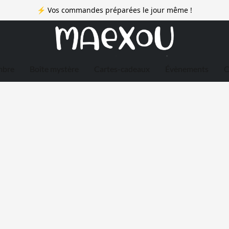
⚡ Vos commandes préparées le jour même !
mbre
Boîte mystère
Cartes-cadeaux
Évènements
C