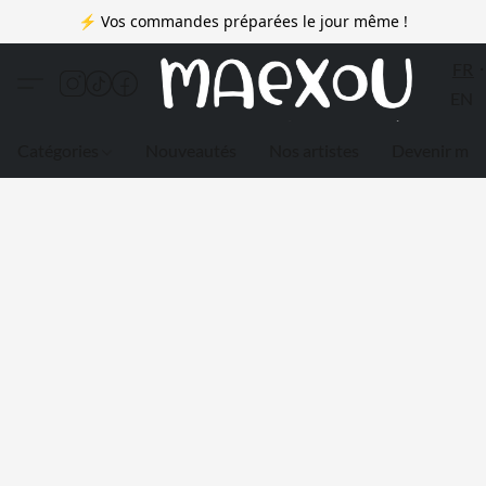
⚡ Vos commandes préparées le jour même !
FR
EN
Catégories
Nouveautés
Nos artistes
Devenir me