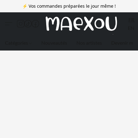
⚡ Vos commandes préparées le jour même !
FR
EN
Catégories
Nouveautés
Nos artistes
Devenir me