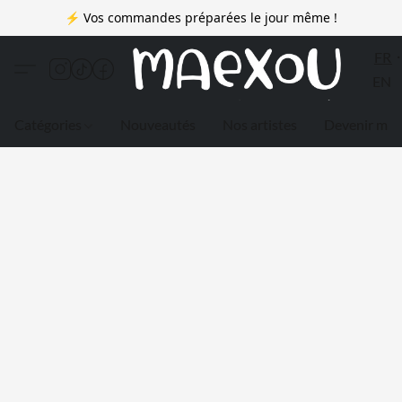
⚡ Vos commandes préparées le jour même !
FR
EN
Catégories
Nouveautés
Nos artistes
Devenir me