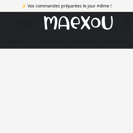
⚡ Vos commandes préparées le jour même !
FR
EN
Catégories
Nouveautés
Nos artistes
Devenir me