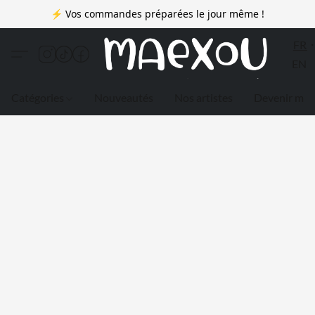
⚡ Vos commandes préparées le jour même !
FR
EN
Catégories
Nouveautés
Nos artistes
Devenir me