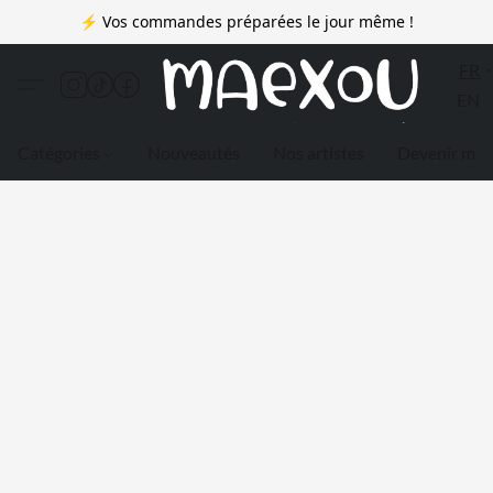
⚡ Vos commandes préparées le jour même !
FR
EN
Catégories
Nouveautés
Nos artistes
Devenir me