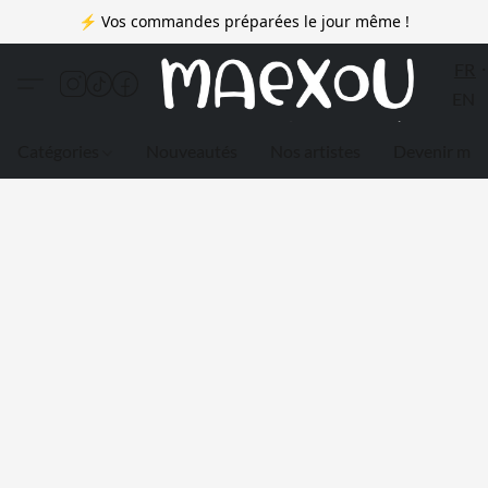
⚡ Vos commandes préparées le jour même !
FR
EN
Catégories
Nouveautés
Nos artistes
Devenir me