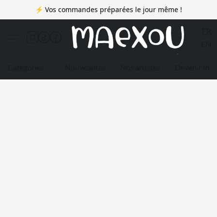
⚡ Vos commandes préparées le jour même !
FR
EN
Catégories
Nouveautés
Nos artistes
Devenir me