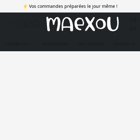
⚡ Vos commandes préparées le jour même !
FR
EN
Catégories
Nouveautés
Nos artistes
Devenir me