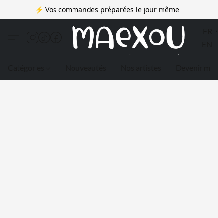
⚡ Vos commandes préparées le jour même !
FR
EN
Catégories
Nouveautés
Nos artistes
Devenir me