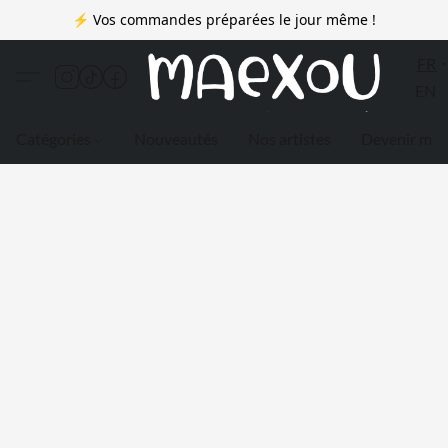
⚡ Vos commandes préparées le jour même !
FR
EN
Catégories
Nouveautés
Nos artistes
Devenir me