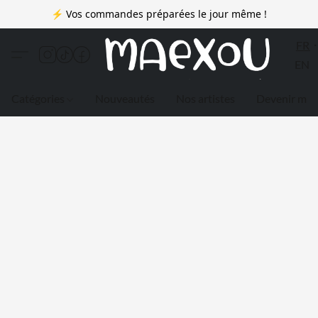
⚡ Vos commandes préparées le jour même !
FR
EN
Catégories
Nouveautés
Nos artistes
Devenir me