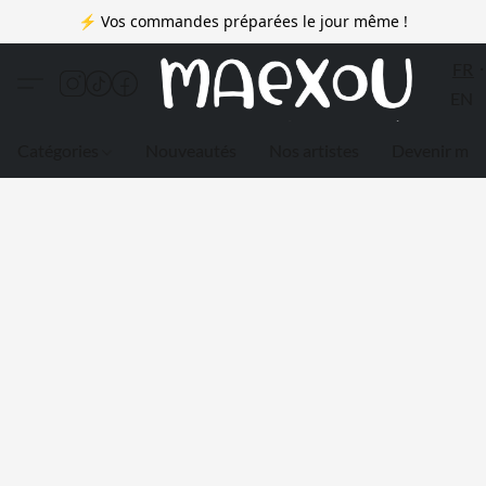
⚡ Vos commandes préparées le jour même !
FR
EN
Catégories
Nouveautés
Nos artistes
Devenir me