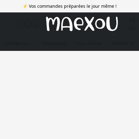
⚡ Vos commandes préparées le jour même !
FR
EN
Catégories
Nouveautés
Nos artistes
Devenir me