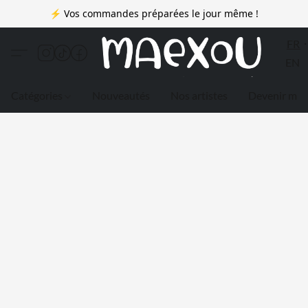
⚡ Vos commandes préparées le jour même !
FR
EN
Catégories
Nouveautés
Nos artistes
Devenir me