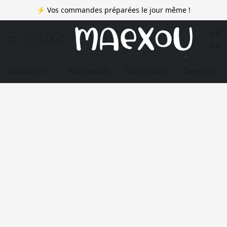
⚡ Vos commandes préparées le jour même !
FR
EN
Catégories
Nouveautés
Nos artistes
Devenir me