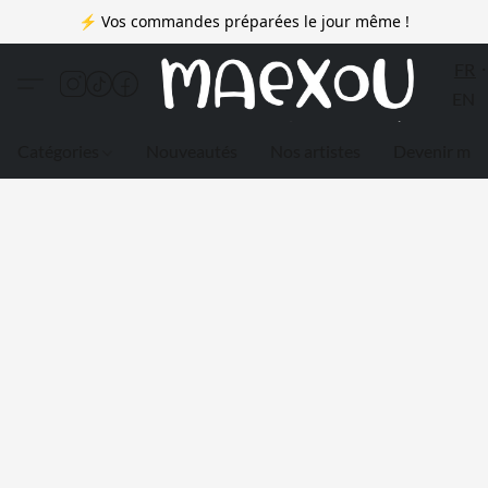
⚡ Vos commandes préparées le jour même !
FR
EN
Catégories
Nouveautés
Nos artistes
Devenir me