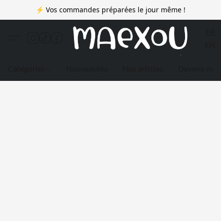
⚡ Vos commandes préparées le jour même !
FR
EN
Catégories
Nouveautés
Nos artistes
Devenir me