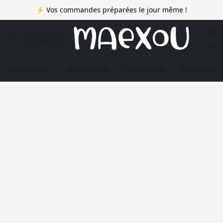
⚡ Vos commandes préparées le jour même !
FR
EN
Catégories
Nouveautés
Nos artistes
Devenir me