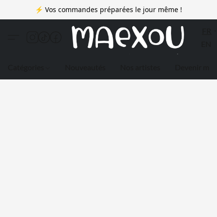
⚡ Vos commandes préparées le jour même !
FR
EN
Catégories
Nouveautés
Nos artistes
Devenir me